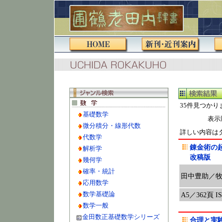
35件見つかり
基礎数学
表示
微分積分・線形代数
詳しい内容は
代数学
錬金術の
解析学
改稿版
幾何学
確率・統計
田中豊助／
応用数学
数学基礎論
A5／362頁 ISB
数学一般
金田数正基礎数学シリーズ
合理と実