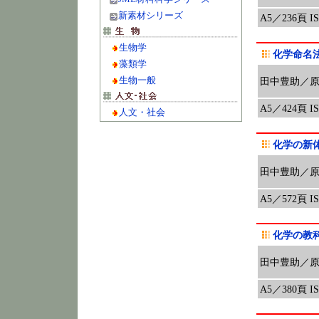
新素材シリーズ
A5／236頁 ISB
生物学
化学命名
藻類学
生物一般
田中豊助／
A5／424頁 ISB
人文・社会
化学の新
田中豊助／
A5／572頁 ISB
化学の教
田中豊助／
A5／380頁 ISB