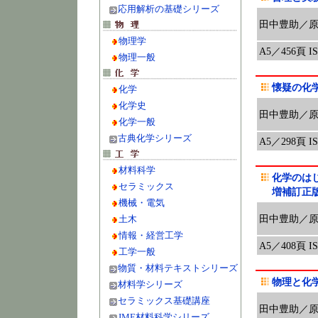
応用解析の基礎シリーズ
田中豊助／
物理学
A5／456頁 ISB
物理一般
懐疑の化
化学
化学史
田中豊助／
化学一般
古典化学シリーズ
A5／298頁 ISB
材料科学
化学のは
セラミックス
増補訂正
機械・電気
田中豊助／
土木
情報・経営工学
A5／408頁 ISB
工学一般
物質・材料テキストシリーズ
物理と化
材料学シリーズ
セラミックス基礎講座
田中豊助／
JME材料科学シリーズ