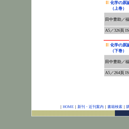
化学の原
（上巻）
田中豊助／
A5／326頁 ISB
化学の原
（下巻）
田中豊助／
A5／264頁 ISB
｜
HOME
｜
新刊・近刊案内
｜
書籍検索
｜