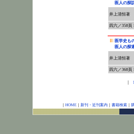
医人の探
井上清恒著
四六／358頁 IS
医学史も
医人の探
井上清恒著
四六／368頁 IS
|
｜
HOME
｜
新刊・近刊案内
｜
書籍検索
｜