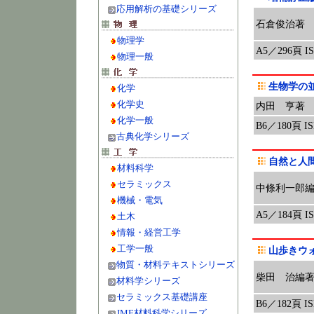
応用解析の基礎シリーズ
石倉俊治著
物理学
A5／296頁 ISB
物理一般
生物学の
化学
化学史
内田 亨著
化学一般
B6／180頁 ISB
古典化学シリーズ
自然と人
材料科学
セラミックス
中條利一郎
機械・電気
A5／184頁 ISB
土木
情報・経営工学
工学一般
山歩きウ
物質・材料テキストシリーズ
柴田 治編
材料学シリーズ
セラミックス基礎講座
B6／182頁 ISB
JME材料科学シリーズ