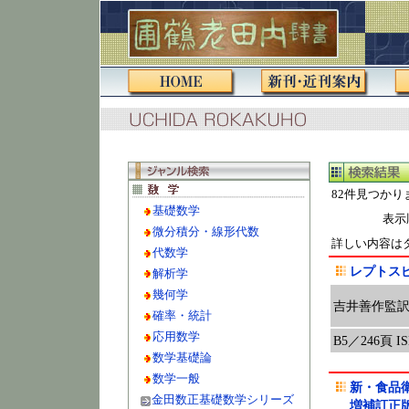
82件見つかり
基礎数学
表示
微分積分・線形代数
詳しい内容は
代数学
レプトス
解析学
幾何学
吉井善作監
確率・統計
応用数学
B5／246頁 ISB
数学基礎論
数学一般
新・食品
金田数正基礎数学シリーズ
増補訂正