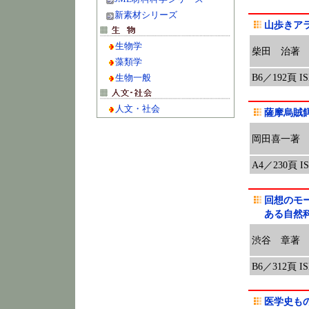
新素材シリーズ
山歩きア
生物学
柴田 治著
藻類学
B6／192頁 ISB
生物一般
人文・社会
薩摩烏賊
岡田喜一著
A4／230頁 ISB
回想のモ
ある自然
渋谷 章著
B6／312頁 ISB
医学史も