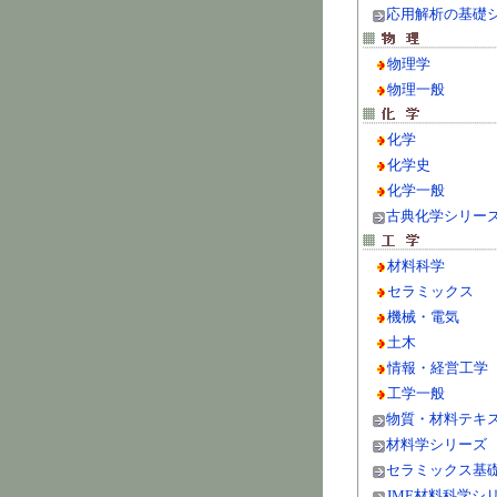
応用解析の基礎
物理学
物理一般
化学
化学史
化学一般
古典化学シリー
材料科学
セラミックス
機械・電気
土木
情報・経営工学
工学一般
物質・材料テキ
材料学シリーズ
セラミックス基
JME材料科学シ