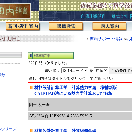
書籍サポート情報
お
260件見つかりました。
表示順：
を
代数
詳しい内容はタイトルをクリックしてご覧下さい
材料設計計算工学 計算熱力学編 増補新版
CALPHAD法による熱力学計算および解析
阿部太一著
A5／224頁 ISBN978-4-7536-5939-5
学シリーズ
材料設計計算工学 計算組織学編