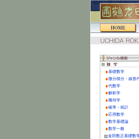
基礎数学
微分積分・線形
代数学
解析学
幾何学
確率・統計
応用数学
数学基礎論
数学一般
金田数正基礎数