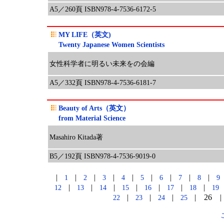
A5／260頁 ISBN978-4-7536-6172-5
MY LIFE（英文)
Twenty Japanese Women Scientists
女性科学者に明るい未来をの会編
A5／332頁 ISBN978-4-7536-6181-7
Beauty of Arts（英文）
from Material Science
Masahiro Kitada著
B5／192頁 ISBN978-4-7536-9019-0
|
|
|
|
|
|
|
|
|
1
2
3
4
5
6
7
8
|
|
|
|
|
|
|
12
13
14
15
16
17
18
1
|
|
|
| 26 |
22
23
24
25