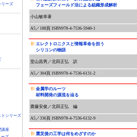
シリーズ
フェーズフィールド法による組織形成解析
小山敏幸著
A5／188頁 ISBN978-4-7536-5940-1
エレクトロニクスと情報革命を担う
シリコンの物語
ズ
堂山昌男／北田正弘 訳
A5／304頁 ISBN978-4-7536-6131-2
金属学のルーツ
材料開発の源流を辿る
齋藤安俊／北田正弘 編
ストシリーズ
A5／336頁 ISBN978-4-7536-6132-9
礎講座
震災後の工学は何をめざすのか
リーズ