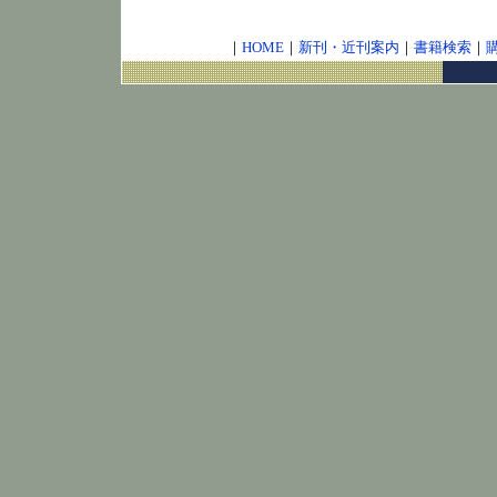
｜
HOME
｜
新刊・近刊案内
｜
書籍検索
｜