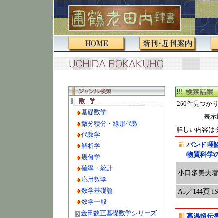
260件見つか
基礎数学
表示
微分積分・線形代数
詳しい内容は
代数学
バンド理
解析学
物質科学
幾何学
確率・統計
小口多美夫
応用数学
数学基礎論
A5／144頁 ISB
数学一般
金田数正基礎数学シリーズ
高温超伝