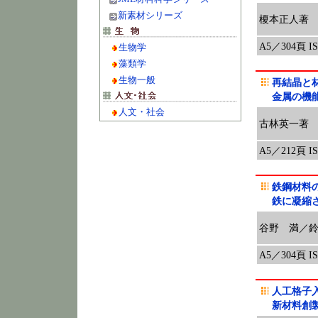
新素材シリーズ
榎本正人著
A5／304頁 ISB
生物学
藻類学
生物一般
再結晶と
金属の機
人文・社会
古林英一著
A5／212頁 ISB
鉄鋼材料
鉄に凝縮
谷野 満／
A5／304頁 ISB
人工格子
新材料創