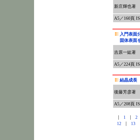
新庄輝也著
A5／160頁 ISB
入門表面
固体表面
吉原一紘著
A5／224頁 ISB
結晶成長
後藤芳彦著
A5／208頁 ISB
|
|
1
|
12
13