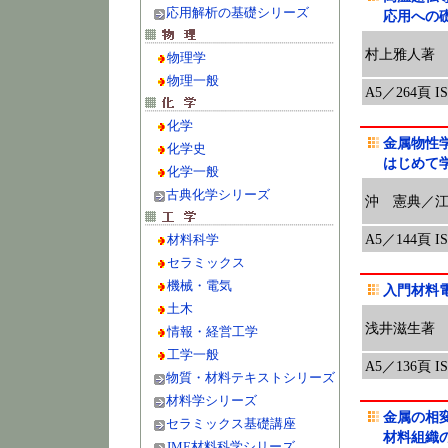
応用解析の基礎シリーズ
応用への
村上雅人著
物理学
物理一般
A5／264頁 ISB
化学
金属物性
化学史
はじめて
化学一般
古典化学シリーズ
沖 憲典／
A5／144頁 ISB
材料科学
セラミックス
機械・電気
入門材料
土木
浅井滋生著
情報・経営工学
工学一般
A5／136頁 ISB
物質・材料テキストシリーズ
材料学シリーズ
金属の相
セラミックス基礎講座
材料組織の
JME材料科学シリーズ