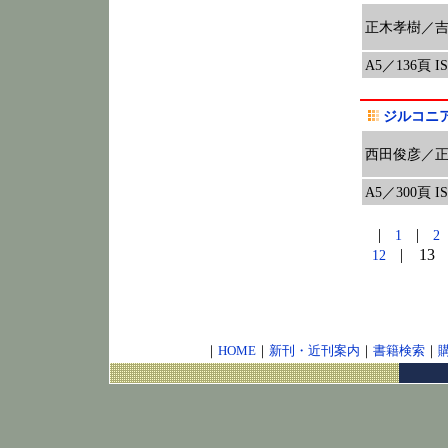
正木孝樹／
A5／136頁 ISB
ジルコニア
西田俊彦／
A5／300頁 ISB
|
|
1
| 13 
12
｜
HOME
｜
新刊・近刊案内
｜
書籍検索
｜