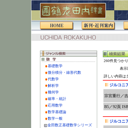
260件見つか
基礎数学
表示
微分積分・線形代数
詳しい内容は
代数学
ジルコニ
解析学
幾何学
宗宮重行／
確率・統計
応用数学
B5／92頁 ISBN
数学基礎論
数学一般
ジルコニ
金田数正基礎数学シリーズ