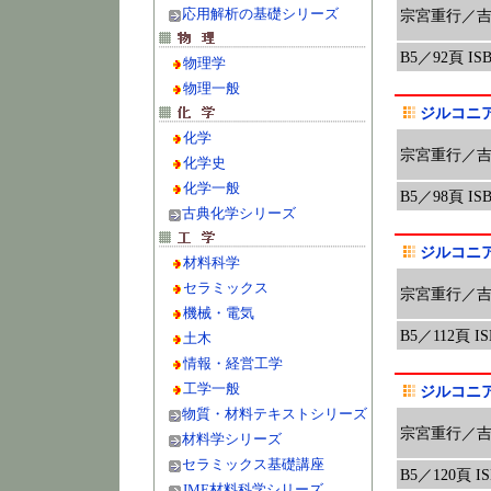
応用解析の基礎シリーズ
宗宮重行／
B5／92頁 ISBN
物理学
物理一般
ジルコニ
化学
宗宮重行／
化学史
化学一般
B5／98頁 ISBN
古典化学シリーズ
ジルコニ
材料科学
セラミックス
宗宮重行／
機械・電気
B5／112頁 ISB
土木
情報・経営工学
工学一般
ジルコニ
物質・材料テキストシリーズ
宗宮重行／
材料学シリーズ
セラミックス基礎講座
B5／120頁 ISB
JME材料科学シリーズ