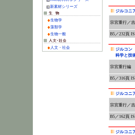
新素材シリーズ
ジルコニア
生物学
宗宮重行／
藻類学
B5／232頁 ISB
生物一般
人文・社会
ジルコン
科学と技
宗宮重行編
B5／316頁 ISB
ジルコニア
宗宮重行／
B5／162頁 ISB
ジルコニア