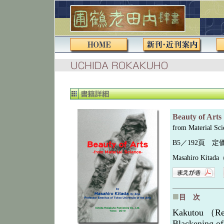
Beauty of A
from Material Sci
B5／192頁 定価（
Masahiro Ki
目 次
Kakutou （Re
Blackening o