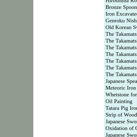
Hiroshima Roo
Bronze Spoon
Iron Excavate
Genroku Nishi
Old Korean S
The Takamats
The Takamat
The Takamat
The Takamats
The Takamats
The Takamats
The Takamat
Japanese Spea
Meteoric Iron
Whetstone fo
Oil Painting
Tatara Pig Iro
Strip of Wood
Japanese Swor
Oxidation of 
Japanese Swo