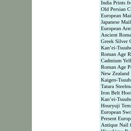
India Prints 
Old Persian 
European Mai
Japanese Mail
European Ar
Ancient Roma
Greek Silver 
Kan’ei-Tsuuh
Roman Age Ro
Cadmium Yell
Roman Age Po
New Zealand 
Kaigen-Tsuuh
Tatara Steelm
Iron Belt Ho
Kan’ei-Tsuuh
Houryuji Tem
European Swo
Present Euro
Antique Nail 