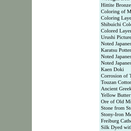
Hittite Bronze
Coloring of M
Coloring Lay
Shibuichi Col
Colored Layer
Urushi Pictur
Noted Japane
Karatsu Potte
Noted Japane
Noted Japane
Kaen Doki
Corrosion of 
Touzan Cotton
Ancient Gree
Yellow Butter
Ore of Old Mi
Stone from S
Stony-Iron Me
Freiburg Cath
Silk Dyed wi