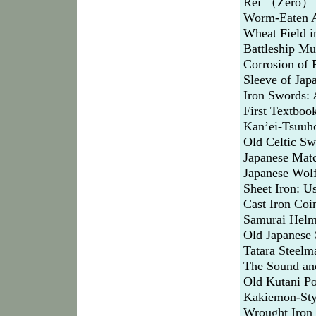
Rei （Zero） M
Worm-Eaten A
Wheat Field i
Battleship Mu
Corrosion of 
Sleeve of Jap
Iron Swords: 
First Textboo
Kan’ei-Tsuuh
Old Celtic S
Japanese Mat
Japanese Wolf
Sheet Iron: U
Cast Iron Coi
Samurai Helm
Old Japanese
Tatara Steel
The Sound an
Old Kutani Po
Kakiemon-Sty
Wrought Iron