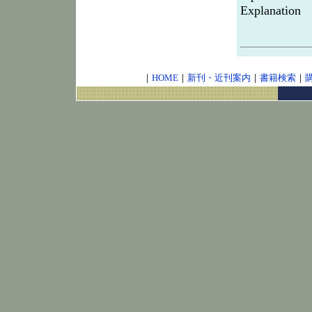
Explanation
｜
HOME
｜
新刊・近刊案内
｜
書籍検索
｜