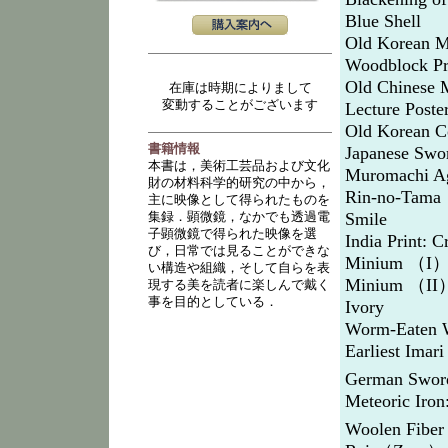
Blue Shell
Old Korean M
Woodblock Pr
Old Chinese 
在庫は時期によりまして
変動することがございます
Lecture Poste
Old Korean C
書籍情報
Japanese Swo
本書は，美術工芸品および文化
Muromachi Ag
財の材料科学的研究の中から，
Rin-no-Tama
主に映像として得られたものを
Smile
集録．顕微鏡，なかでも透過電
子顕微鏡で得られた映像を選
India Print: C
び，日常では見ることができな
Minium （I）: 
い構造や組織，そして自らを表
Minium （II）:
現する美を読者に楽しんで戴く
事を目的としている．
Ivory
Worm-Eaten 
Earliest Imar
German Sword
Meteoric Iro
Woolen Fiber