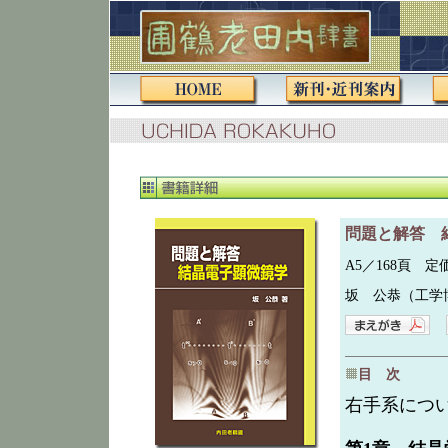
問題と解答 
A5／168頁 定価（
坂 公恭（工学
目 次
右手系につ