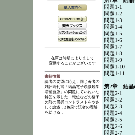
第1章 結晶
問題1-1
問題1-2
問題1-3
問題1-4
問題1-5
問題1-6
問題1-7
問題1-8
在庫は時期によりまして
問題1-9
変動することがございます
問題1-10
問題1-11
書籍情報
読者の要望に応え，同じ著者の
第2章 結
好評既刊書「結晶電子顕微鏡学
増補新版」の問題にていねいな
問題2-1
解答を示した．転位などの格子
問題2-2
欠陥の回折コントラストをやさ
問題2-3
しく論述，2色刷で読者の理解
問題2-4
を助ける．
問題2-5
問題2-6
問題2-7