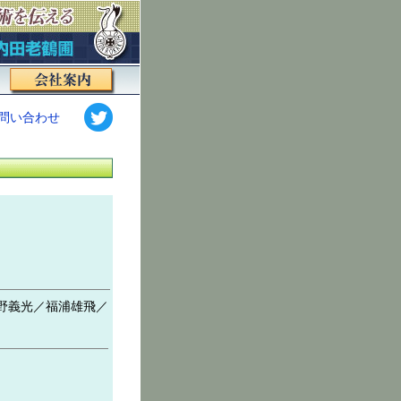
問い合わせ
野義光／福浦雄飛／