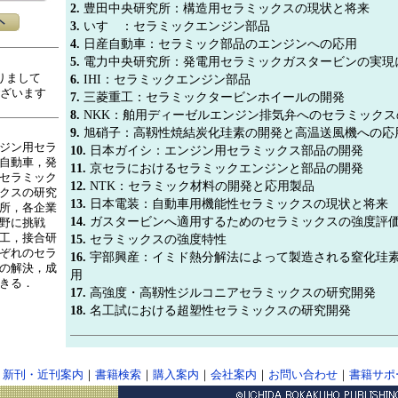
2.
豊田中央研究所：構造用セラミックスの現状と将来
3.
いすゞ：セラミックエンジン部品
4.
日産自動車：セラミック部品のエンジンへの応用
5.
電力中央研究所：発電用セラミックガスタービンの実現
りまして
6.
IHI：セラミックエンジン部品
ざいます
7.
三菱重工：セラミックタービンホイールの開発
8.
NKK：舶用ディーゼルエンジン排気弁へのセラミックス
9.
旭硝子：高靱性焼結炭化珪素の開発と高温送風機への応
ジン用セラ
10.
日本ガイシ：エンジン用セラミックス部品の開発
自動車，発
11.
京セラにおけるセラミックエンジンと部品の開発
セラミック
12.
NTK：セラミック材料の開発と応用製品
クスの研究
13.
日本電装：自動車用機能性セラミックスの現状と将来
所，各企業
14.
ガスタービンへ適用するためのセラミックスの強度評
野に挑戦
工，接合研
15.
セラミックスの強度特性
ぞれのセラ
16.
宇部興産：イミド熱分解法によって製造される窒化珪
の解決，成
用
きる．
17.
高強度・高靱性ジルコニアセラミックスの研究開発
18.
名工試における超塑性セラミックスの研究開発
｜
新刊・近刊案内
｜
書籍検索
｜
購入案内
｜
会社案内
｜
お問い合わせ
｜
書籍サポ