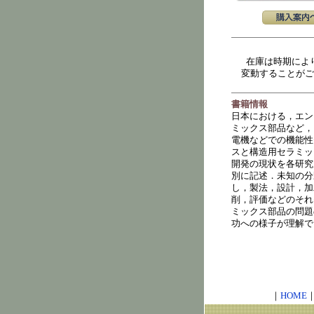
在庫は時期によ
変動することがご
書籍情報
日本における，エン
ミックス部品など，
電機などでの機能性
スと構造用セラミッ
開発の現状を各研究
別に記述．未知の分
し，製法，設計，加
削，評価などのそれ
ミックス部品の問題
功への様子が理解で
｜
HOME