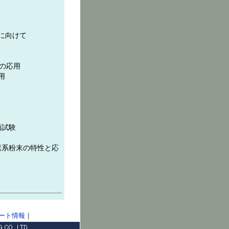
に向けて
の応用
用
価試験
素系粉末の特性と応
ート情報
｜