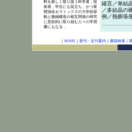
料を新しく取り扱う科学者，技
緒言／単結
術者，学生にも役立ち，かつ変
／多結晶の
態強化セラミックスの力学的挙
例／熱膨張
動と微細構造の相互関係の研究
に意欲的に取り組む人々の学習
書にもなる．
｜
HOME
｜
新刊・近刊案内
｜
書籍検索
｜