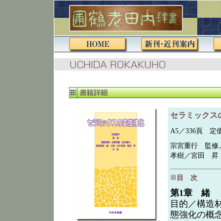
セラミックス
A5／336頁 定価（
宗宮重行 監修
孝樹／宮田 昇 訳／D.
目 次
第1章 緒
目的／構造
態強化の概