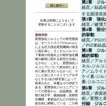
第2章 ジ
緒言／結晶化
する固溶添
第3章 強
在庫は時期によりまして
緒言／破壊
変動することがございます
第4章 部分
的挙動
書籍情報
変態強化ジルコニアの研究開発
緒言／PSZの熱
は，オーストラリアのGarvieら
／PSZ単結晶／
による応力誘起変態機構の発見
第5章 ジル
に端を発し，そこからジルコニ
械的挙動
ア素材の性能向上や靱性強化機
構の解明に関する研究が活発に
緒言／アルミ
なされた．しかし，変態強化ジ
ネル-ジルコ
ルコニアについて総合的にまと
ア／ムライ
めた書が見当たらなかった．そ
うした折にオーストラリアを中
ケイ素-ジル
心とする3名の研究者によって
素-ジルコニ
執筆された．本書はその邦訳で
ある．変態強化ジルコニアにつ
第6章 ジル
いての歴史から，結晶構造，変
緒言／表面
態の熱力学，微細組織，高靱性
術／変態と
化機構，素材設計などの項目を
付録 ジル
総合的に網羅している．この材